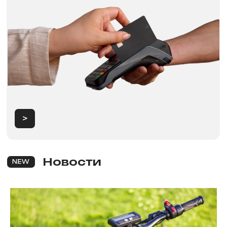
Продажа электротранспорта
в Красноярске
Категории
Аксессуары
Электровелосипеды
Запчасти
Электроскутеры
Аккумуляторы
Электротрициклы
Шины, камеры, колодки
Электросамокаты
Шлемы, каски и защита
Перейти в каталог
Для клиентов
Рассрочка
Обзоры
FAqs
Доставка и оплата
и кредит