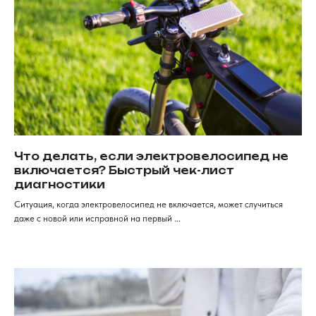
Мы онлайн
Контакты
+7 (968) 224-80-
19
Консультация, вопросы
по заказу
Как дойти к нам
г. Красноярск, ​улица Карла
Маркса, 102а​. 1 этаж
ИП Хрястов К.В.
Магазин "Погнали!"
Политика конфиденциальности
Что делать, если электровелосипед не
включается? Быстрый чек-лист
диагностики
Ситуация, когда электровелосипед не включается, может случиться
даже с новой или исправной на первый ...