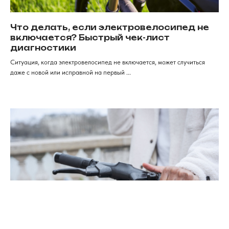
ИП Хрястов К.В.
Магазин "Погнали!"
Что делать, если электровелосипед не
Политика конфиденциальности
включается? Быстрый чек-лист
диагностики
Ситуация, когда электровелосипед не включается, может случиться
даже с новой или исправной на первый ...