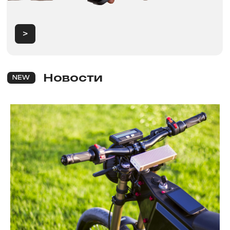
в Красноярске
Категории
Аксессуары
Электровелосипеды
Запчасти
Электроскутеры
Аккумуляторы
Электротрициклы
Шины, камеры, колодки
Электросамокаты
Шлемы, каски и защита
Перейти в каталог
Для клиентов
Рассрочка
Обзоры
FAqs
Доставка и оплата
и кредит
Мы онлайн
Контакты
+7 (968) 224-80-
19
Консультация, вопросы
по заказу
Как дойти к нам
г. Красноярск, ​улица Карла
Маркса, 102а​. 1 этаж