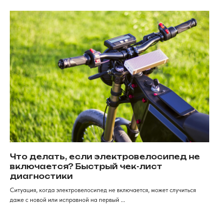
Электротрициклы
Шины, камеры, колодки
Электросамокаты
Шлемы, каски и защита
Перейти в каталог
Для клиентов
Рассрочка
Обзоры
FAqs
Доставка и оплата
и кредит
Мы онлайн
Контакты
+7 (968) 224-80-
19
Консультация, вопросы
по заказу
Как дойти к нам
г. Красноярск, ​улица Карла
Маркса, 102а​. 1 этаж
Что делать, если электровелосипед не
включается? Быстрый чек-лист
ИП Хрястов К.В.
диагностики
Магазин "Погнали!"
Политика конфиденциальности
Ситуация, когда электровелосипед не включается, может случиться
даже с новой или исправной на первый ...