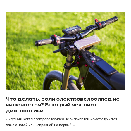
Электротрициклы
Шины, камеры, колодки
Электросамокаты
Шлемы, каски и защита
Перейти в каталог
Для клиентов
Рассрочка
Обзоры
FAqs
Доставка и оплата
и кредит
Мы онлайн
Контакты
+7 (968) 224-80-
19
Консультация, вопросы
по заказу
Как дойти к нам
г. Красноярск, ​улица Карла
Маркса, 102а​. 1 этаж
Что делать, если электровелосипед не
включается? Быстрый чек-лист
ИП Хрястов К.В.
диагностики
Магазин "Погнали!"
Политика конфиденциальности
Ситуация, когда электровелосипед не включается, может случиться
даже с новой или исправной на первый ...