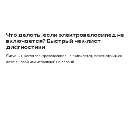
Электросамокаты
Шлемы, каски и защита
Перейти в каталог
Для клиентов
Что делать, если электровелосипед не
включается? Быстрый чек-лист
Рассрочка
Обзоры
FAqs
Доставка и оплата
диагностики
и кредит
Ситуация, когда электровелосипед не включается, может случиться
Мы онлайн
Контакты
даже с новой или исправной на первый ...
+7 (968) 224-80-
19
Консультация, вопросы
по заказу
Как дойти к нам
г. Красноярск, ​улица Карла
Маркса, 102а​. 1 этаж
ИП Хрястов К.В.
Магазин "Погнали!"
Политика конфиденциальности