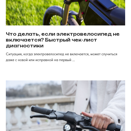
Продажа электротранспорта
Что делать, если электровелосипед не
в Красноярске
включается? Быстрый чек-лист
Категории
Аксессуары
диагностики
Ситуация, когда электровелосипед не включается, может случиться
Электровелосипеды
Запчасти
даже с новой или исправной на первый ...
Электроскутеры
Аккумуляторы
Электротрициклы
Шины, камеры, колодки
Электросамокаты
Шлемы, каски и защита
Перейти в каталог
Для клиентов
Рассрочка
Обзоры
FAqs
Доставка и оплата
и кредит
Мы онлайн
Контакты