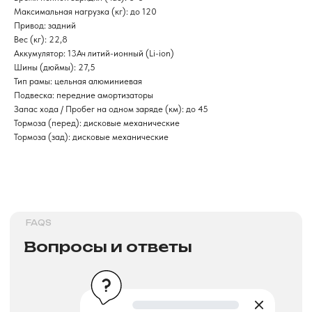
Максимальная нагрузка (кг): до 120
Привод: задний
Вес (кг): 22,8
Аккумулятор: 13Ач литий-ионный (Li-ion)
Шины (дюймы): 27,5
Тип рамы: цельная алюминиевая
>
Подвеска: передние амортизаторы
Запас хода / Пробег на одном заряде (км): до 45
Тормоза (перед): дисковые механические
DELIVERY TERMS
Тормоза (зад): дисковые механические
Условия доставки
>
INSTALLMENT AND CREDIT
Рассрочка и кредит