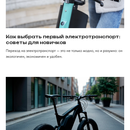
+7 (968) 224-80-
19
Консультация, вопросы
по заказу
Как дойти к нам
г. Красноярск, ​улица Карла
Маркса, 102а​. 1 этаж
Как выбрать первый электротранспорт:
ИП Хрястов К.В.
советы для новичков
Магазин "Погнали!"
Политика конфиденциальности
Переход на электротранспорт — это не только модно, но и разумно: он
экологичен, экономичен и удобен.