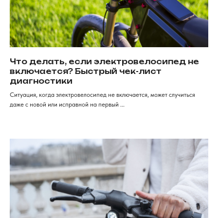
Продажа электротранспорта
Что делать, если электровелосипед не
в Красноярске
включается? Быстрый чек-лист
Категории
Аксессуары
диагностики
Ситуация, когда электровелосипед не включается, может случиться
Электровелосипеды
Запчасти
даже с новой или исправной на первый ...
Электроскутеры
Аккумуляторы
Электротрициклы
Шины, камеры, колодки
Электросамокаты
Шлемы, каски и защита
Перейти в каталог
Для клиентов
Рассрочка
Обзоры
FAqs
Доставка и оплата
и кредит
Мы онлайн