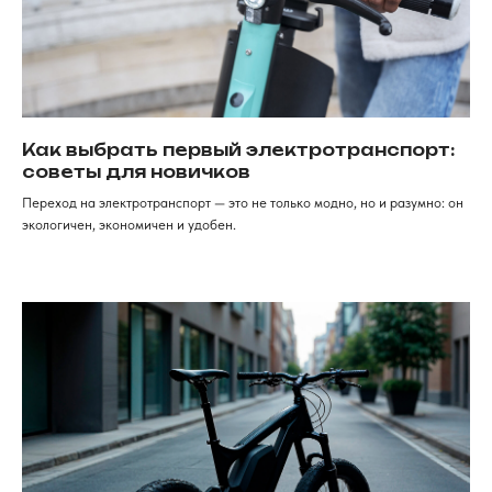
Контакты
+7 (968) 224-80-
19
Консультация, вопросы
по заказу
Как дойти к нам
г. Красноярск, ​улица Карла
Маркса, 102а​. 1 этаж
Как выбрать первый электротранспорт:
ИП Хрястов К.В.
советы для новичков
Магазин "Погнали!"
Политика конфиденциальности
Переход на электротранспорт — это не только модно, но и разумно: он
экологичен, экономичен и удобен.