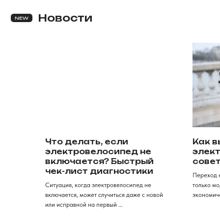
ПОГНАЛИ
Что делать, если
Как в
электровелосипед не
элект
включается? Быстрый
совет
чек-лист диагностики
Переход н
Ситуация, когда электровелосипед не
только мо
Категории
включается, может случиться даже с новой
экономич
или исправной на первый ...
Электровелосипеды
Продажа электротранспорта
в Красноярске