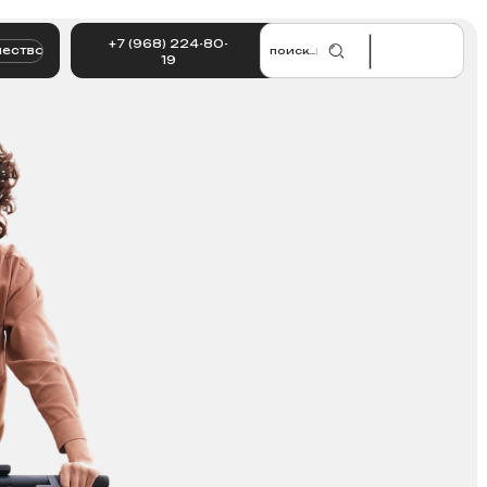
7 (968) 224-80-
поиск...
|
19