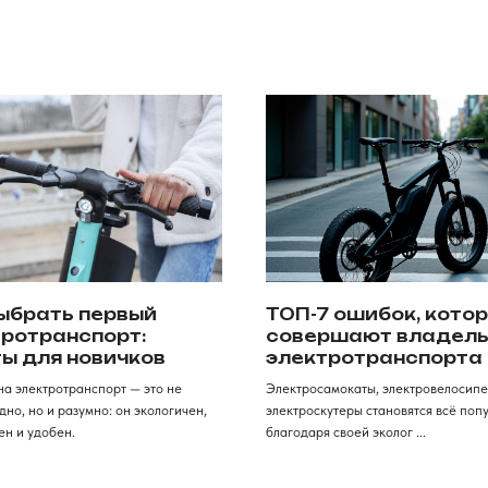
ыбрать первый
ТОП-7 ошибок, кото
ротранспорт:
совершают владел
ы для новичков
электротранспорта
а электротранспорт — это не
Электросамокаты, электровелосипе
дно, но и разумно: он экологичен,
электроскутеры становятся всё поп
Аксессуары
Для клиентов
ен и удобен.
благодаря своей эколог ...
Запчасти
Обзоры