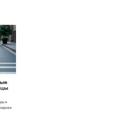
рые
ьцы
ды и
улярнее
Контакты
+7 (968) 224-80-19
Консультация, вопросы