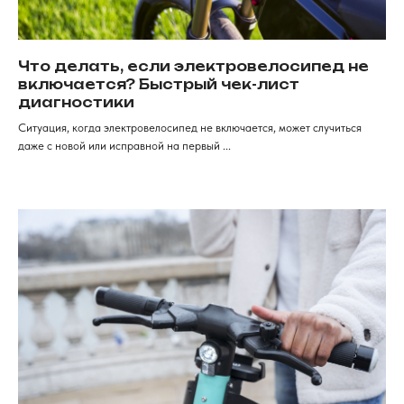
Что делать, если электровелосипед не
Продажа электротранспорта
включается? Быстрый чек-лист
в Красноярске
диагностики
Категории
Аксессуары
Ситуация, когда электровелосипед не включается, может случиться
Электровелосипеды
Запчасти
даже с новой или исправной на первый ...
Электроскутеры
Аккумуляторы
Электротрициклы
Шины, камеры, колодки
Электросамокаты
Шлемы, каски и защита
Перейти в каталог
Для клиентов
Рассрочка
Обзоры
FAqs
Доставка и оплата
и кредит
Мы онлайн
Контакты
+7 (968) 224-80-