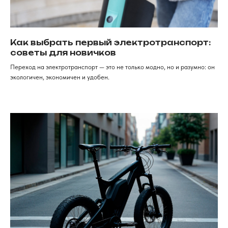
19
Консультация, вопросы
по заказу
Как дойти к нам
г. Красноярск, ​улица Карла
Маркса, 102а​. 1 этаж
Как выбрать первый электротранспорт:
советы для новичков
ИП Хрястов К.В.
Магазин "Погнали!"
Переход на электротранспорт — это не только модно, но и разумно: он
Политика конфиденциальности
экологичен, экономичен и удобен.