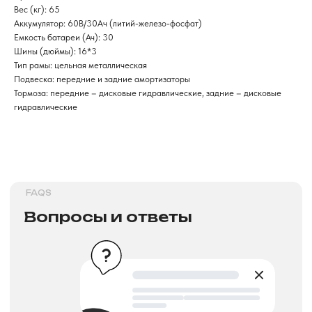
Вес (кг): 65
Аккумулятор: 60В/30Aч (литий-железо-фосфат)
Емкость батареи (Ач): 30
Шины (дюймы): 16*3
>
Тип рамы: цельная металлическая
Подвеска: передние и задние амортизаторы
Тормоза: передние – дисковые гидравлические, задние – дисковые
DELIVERY TERMS
гидравлические
Условия доставки
>
INSTALLMENT AND CREDIT
Рассрочка и кредит