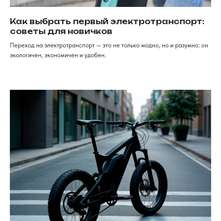
по заказу
Как дойти к нам
г. Красноярск, ​улица Карла
Маркса, 102а​. 1 этаж
Как выбрать первый электротранспорт:
советы для новичков
ИП Хрястов К.В.
Переход на электротранспорт — это не только модно, но и разумно: он
Магазин "Погнали!"
Политика конфиденциальности
экологичен, экономичен и удобен.