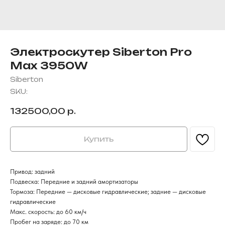
Электроскутер Siberton Pro
Max 3950W
Siberton
SKU:
132500,00
р.
Купить
Привод: задний
Подвеска: Передние и задний амортизаторы
FAQS
Тормоза: Передние — дисковые гидравлические; задние — дисковые
Вопросы и ответы
гидравлические
Макс. скорость: до 60 км/ч
Пробег на заряде: до 70 км