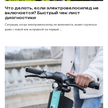
Что делать, если электровелосипед не
Продажа электротранспорта
включается? Быстрый чек-лист
в Красноярске
диагностики
Категории
Аксессуары
Ситуация, когда электровелосипед не включается, может случиться
даже с новой или исправной на первый ...
Электровелосипеды
Запчасти
Электроскутеры
Аккумуляторы
Электротрициклы
Шины, камеры, колодки
Электросамокаты
Шлемы, каски и защита
Перейти в каталог
Для клиентов
Рассрочка
Обзоры
FAqs
Доставка и оплата
и кредит
Мы онлайн
Контакты
+7 (968) 224-80-
19
Консультация, вопросы