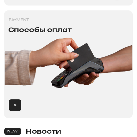
Продажа электротранспорта
в Красноярске
Категории
Аксессуары
Электровелосипеды
Запчасти
Электроскутеры
Аккумуляторы
Электротрициклы
Шины, камеры, колодки
Электросамокаты
Шлемы, каски и защита
Перейти в каталог
Для клиентов