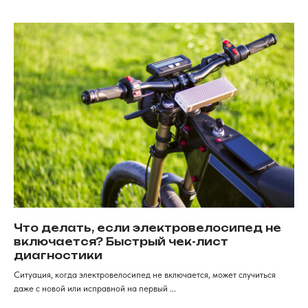
Рассрочка
Обзоры
FAqs
Доставка и оплата
и кредит
Мы онлайн
Контакты
+7 (968) 224-80-
19
Консультация, вопросы
по заказу
Как дойти к нам
г. Красноярск, ​улица Карла
Маркса, 102а​. 1 этаж
ИП Хрястов К.В.
Магазин "Погнали!"
Политика конфиденциальности
Что делать, если электровелосипед не
включается? Быстрый чек-лист
диагностики
Ситуация, когда электровелосипед не включается, может случиться
даже с новой или исправной на первый ...