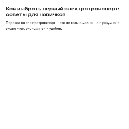
Как дойти к нам
г. Красноярск, ​улица Карла
Маркса, 102а​. 1 этаж
Как выбрать первый электротранспорт:
советы для новичков
ИП Хрястов К.В.
Переход на электротранспорт — это не только модно, но и разумно: он
Магазин "Погнали!"
экологичен, экономичен и удобен.
Политика конфиденциальности