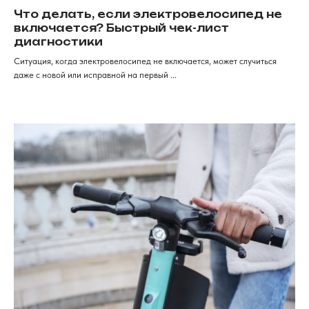
Что делать, если электровелосипед не
включается? Быстрый чек-лист
Продажа электротранспорта
в Красноярске
диагностики
Категории
Аксессуары
Ситуация, когда электровелосипед не включается, может случиться
даже с новой или исправной на первый ...
Электровелосипеды
Запчасти
Электроскутеры
Аккумуляторы
Электротрициклы
Шины, камеры, колодки
Электросамокаты
Шлемы, каски и защита
Перейти в каталог
Для клиентов
Рассрочка
Обзоры
FAqs
Доставка и оплата
и кредит
Мы онлайн
Контакты
+7 (968) 224-80-
19
Консультация, вопросы
по заказу