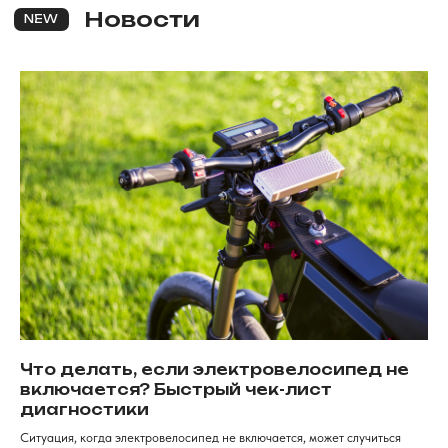
Для клиентов
Рассрочка
Обзоры
FAqs
Доставка и оплата
и кредит
Мы онлайн
Контакты
+7 (968) 224-80-
19
Консультация, вопросы
по заказу
Как дойти к нам
г. Красноярск, ​улица Карла
Маркса, 102а​. 1 этаж
ИП Хрястов К.В.
Магазин "Погнали!"
Политика конфиденциальности
Что делать, если электровелосипед не
включается? Быстрый чек-лист
диагностики
Ситуация, когда электровелосипед не включается, может случиться