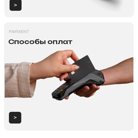
Продажа электротранспорта
в Красноярске
Категории
Аксессуары
Электровелосипеды
Запчасти
Электроскутеры
Аккумуляторы
Электротрициклы
Шины, камеры, колодки
Электросамокаты
Шлемы, каски и защита
Перейти в каталог